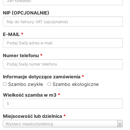
NIP (OPCJONALNIE)
E-MAIL
*
Numer telefonu
*
Informacje dotyczące zamówienia
*
Szambo zwykłe
Szambo ekologiczne
Wielkość szamba w m3
*
Miejscowość lub dzielnica
*
Miejscowość
Wybierz miasto/dzielnicę
lub
dzielnica